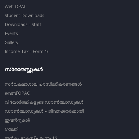
Web OPAC
Student Downloads
Downloads - Staff
Events
Gallery
Income Tax - Form 16
സ്രോതസ്സുകൾ
സർവകലാശാല പ്രസിദ്ധീകരണങ്ങൾ
വെബ് OPAC
വിദ്യാർത്ഥികളുടെ ഡൗൺലോഡുകൾ
ഡൗൺലോഡുകൾ – ജീവനക്കാര്ക്കായി
ഇവൻ്റുകൾ
ഗാലറി
ഇൻകം ടാക്സ് – ഫോം 16