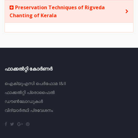
Preservation Techniques of Rigveda
Chanting of Kerala
ഫാക്കൽറ്റി കോർണർ
ഐക്യുഎസി പെർഫോമ I&II
ഫാക്കൽറ്റി പ്രൊഫൈൽ
ഡൗൺലോഡുകൾ
വിദ്യാര്‍ത്ഥി പ്രവേശനം