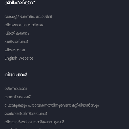
ക്വിക് ലിങ്ക്സ്
വകുപ്പ്‌ / കേന്ദ്രം ലോഗിൻ
വിവരാവകാശ നിയമം
പ്രതികരണം
പരിപാടികൾ
ചിത്രശാല
English Website
വിഭവങ്ങള്‍
ഗ്രന്ഥശാല
വെബ് ഒപെക്
ഫോമുകളും പ്രവേശനത്തിനുവേണ്ട മറ്റീരിയൽസും
മാര്‍ഗദര്‍ശിനിരേഖകൾ
വിദ്യാർത്ഥി ഡൗൺലോഡുകൾ