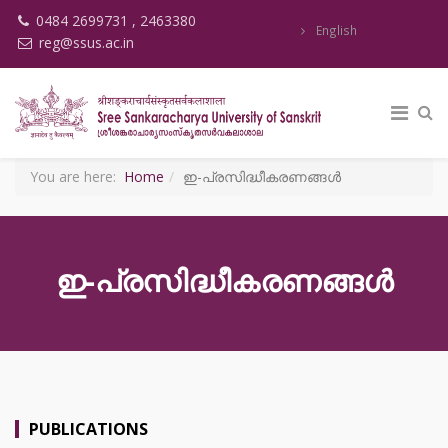
0484 2699731 , 2463380
English
reg@ssus.ac.in
You are here:
Home
ഇ-പ്രസിദ്ധീകരണങ്ങൾ
ഇ-പ്രസിദ്ധീകരണങ്ങൾ
PUBLICATIONS