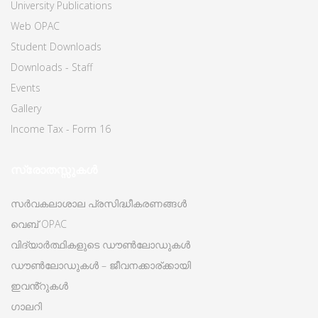
University Publications
Web OPAC
Student Downloads
Downloads - Staff
Events
Gallery
Income Tax - Form 16
സ്രോതസ്സുകൾ
സർവകലാശാല പ്രസിദ്ധീകരണങ്ങൾ
വെബ് OPAC
വിദ്യാർത്ഥികളുടെ ഡൗൺലോഡുകൾ
ഡൗൺലോഡുകൾ – ജീവനക്കാര്ക്കായി
ഇവൻ്റുകൾ
ഗാലറി